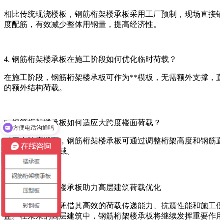
相比传统现浇楼板，钢筋桁架楼承板采用工厂预制，现场直接
度配筋，有效减少整体用钢量，提高经济性。
4. 钢筋桁架楼承板在施工阶段如何优化临时荷载？
在施工阶段，钢筋桁架楼承板可作为**模板，无需额外支撑
的额外结构荷载。
方便电话沟通吗
5. 钢筋桁架楼承板如何适应大跨度楼面荷载？
可以介绍下你们的产品么
对于大跨度楼面，钢筋桁架楼承板可通过调整桁架高度和钢筋
大开间或公共区域。
结语：钢筋桁架楼承板助力高层建筑荷载优化
钢筋桁架楼承板凭借其高效的荷载传递能力、抗震性能和施工
益。在未来的高层建筑中，钢筋桁架楼承板将继续发挥重要作