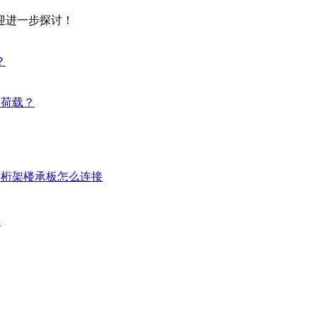
迎进一步探讨！
？
构荷载？
筋桁架楼承板怎么连接
革