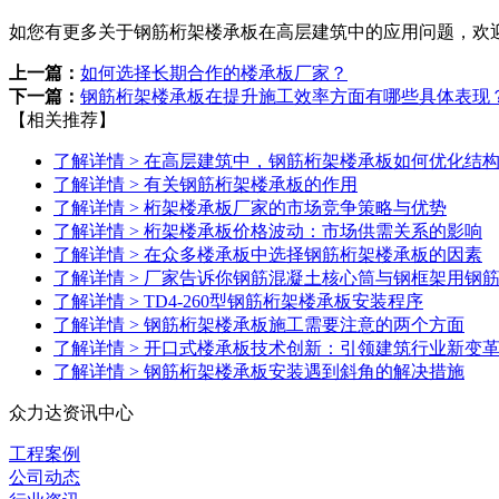
如您有更多关于钢筋桁架楼承板在高层建筑中的应用问题，欢
上一篇：
如何选择长期合作的楼承板厂家？
下一篇：
钢筋桁架楼承板在提升施工效率方面有哪些具体表现
【相关推荐】
了解详情 >
在高层建筑中，钢筋桁架楼承板如何优化结
了解详情 >
有关钢筋桁架楼承板的作用
了解详情 >
桁架楼承板厂家的市场竞争策略与优势
了解详情 >
桁架楼承板价格波动：市场供需关系的影响
了解详情 >
在众多楼承板中选择钢筋桁架楼承板的因素
了解详情 >
厂家告诉你钢筋混凝土核心筒与钢框架用钢
了解详情 >
TD4-260型钢筋桁架楼承板安装程序
了解详情 >
钢筋桁架楼承板施工需要注意的两个方面
了解详情 >
开口式楼承板技术创新：引领建筑行业新变
了解详情 >
钢筋桁架楼承板安装遇到斜角的解决措施
众力达资讯中心
工程案例
公司动态