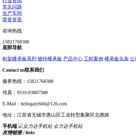
行业资讯
常见问题
生产车间
荣誉资质
咨询热线
15821768388
底部导航
桁架楼承板系列
镀锌楼承板
产品中心
工程案例
楼承板头条
公
Contact us
联系我们
服务热线：15821768388
传真：0510-83887588
E-Mail：hellogary666@126.com
地址：江苏省无锡市惠山区工业转型集聚区北惠路
手机端
众力达手机站
友情链接 / links