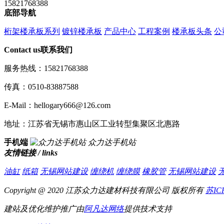
15821768388
底部导航
桁架楼承板系列
镀锌楼承板
产品中心
工程案例
楼承板头条
公
Contact us
联系我们
服务热线：15821768388
传真：0510-83887588
E-Mail：hellogary666@126.com
地址：江苏省无锡市惠山区工业转型集聚区北惠路
手机端
众力达手机站
友情链接 / links
油缸
纸箱
无锡网站建设
缠绕机
缠绕膜
橡胶管
无锡网站建设
Copyright @ 2020 江苏众力达建材科技有限公司 版权所有
苏IC
建站及优化维护推广由
阿凡达网络
提供技术支持