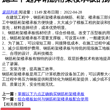
返回列表
阅读量：1149
发布日期： 2022-04-28
在建筑工程中，钢筋桁架楼承板由钢筋、桁架、楼承板三部
工中钢筋桁架楼承板方便快捷，大大减少了模板工程的架设和
首先，材料选择经济，成本优势明显。
1、钢筋桁架楼承板线材经济，综合价格低。改变了压型板的
比，钢筋桁架楼承板不需要支撑板，可设置4.8米，一般建筑
2、为了施工，可以缩短工期，间接降低成本。在施工过程中
3、减少后期维护费用。钢筋桁架楼承板与传统的现场施工地
二、合理的设计、高科技概念
钢筋桁架楼承板有独特的设计理念。双层折叠技术有效地提高
止了渗漏。
三、安装方便，提高施工效率。
钢筋桁架楼承板是用工厂计算机数控设备加工的，可以调整大
工过程中将压力钢板提供刚度转化为钢筋桁架提供，减少或不
四、质量过关，安全性能无忧。
上一篇：
掌握以下六点正确购买钢筋桁架楼承板
下一篇：
组合楼板如何与钢筋桁架楼承板配合使用
【相关推荐】