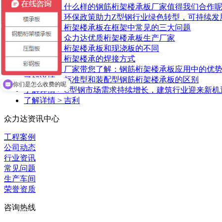
了解详情 >
什么样的钢筋桁架楼承板厂家值得我们合作
了解详情 >
环保政策助力Z型钢行业绿色转型，可持续发
了解详情 >
桁架楼承板在框架中常见的三大问题
了解详情 >
众力达优质桁架楼承板生产厂家
了解详情 >
桁架楼承板和现浇板的不同
了解详情 >
桁架楼承的焊接方式
了解详情 >
厂家带您了解：钢筋桁架楼承板应用中的优
方便电话沟通吗
了解详情 >
标准型和装配型钢筋桁架楼承板的区别
了解详情 >
C型钢市场需求持续增长，建筑行业迎来新机
你们是怎么收费的呢
了解详情 >
吉利
众力达资讯中心
工程案例
公司动态
行业资讯
常见问题
生产车间
荣誉资质
咨询热线