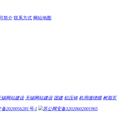
司简介
联系方式
网站地图
无锡网站建设
无锡网站建设
团建
铝压铸
机用缠绕膜
树脂瓦
P备2020056281号-1
苏公网安备32020602001965