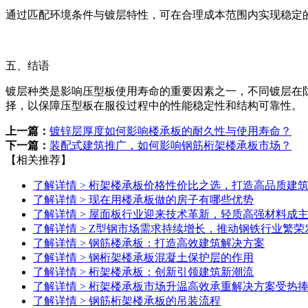
通过匹配环境条件与镀层特性，可在合理成本范围内实现稳定
五、结语
镀层种类是影响压型板使用寿命的重要因素之一，不同镀层在
择，以保障压型板在服役过程中的性能稳定性和结构可靠性。
上一篇：
镀锌层厚度如何影响楼承板的耐久性与使用寿命？
下一篇：
装配式建筑推广，如何影响钢筋桁架楼承板市场？
【相关推荐】
了解详情 >
桁架楼承板价格性价比之选，打造高品质建
了解详情 >
现在用楼承板做的房子有哪些优势
了解详情 >
屋面板行业迎来技术革新，轻质高强材料成
了解详情 >
Z型钢市场需求持续增长，推动钢铁行业繁荣
了解详情 >
钢筋楼承板：打造高效建筑解决方案
了解详情 >
钢桁架楼承板混凝土保护层的作用
了解详情 >
桁架楼承板：创新引领建筑新潮流
了解详情 >
桁架楼承板市场升温高效承重解决方案受热
了解详情 >
钢筋桁架楼承板的吊装流程