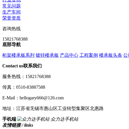
常见问题
生产车间
荣誉资质
咨询热线
15821768388
底部导航
桁架楼承板系列
镀锌楼承板
产品中心
工程案例
楼承板头条
公
Contact us
联系我们
服务热线：15821768388
传真：0510-83887588
E-Mail：hellogary666@126.com
地址：江苏省无锡市惠山区工业转型集聚区北惠路
手机端
众力达手机站
友情链接 / links