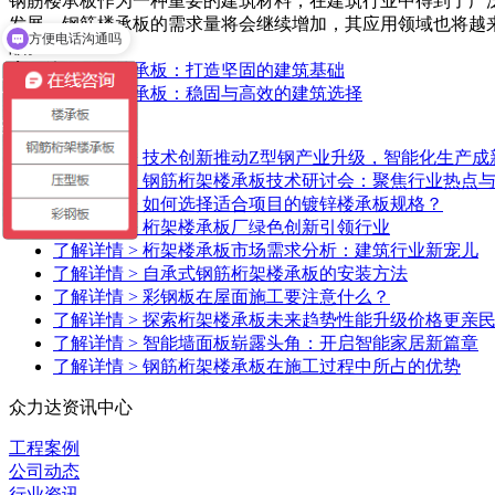
钢筋楼承板作为一种重要的建筑材料，在建筑行业中得到了广
发展，钢筋楼承板的需求量将会继续增加，其应用领域也将越
方便电话沟通吗
献。
可以介绍下你们的产品么
上一篇：
钢筋楼承板：打造坚固的建筑基础
下一篇：
钢筋楼承板：稳固与高效的建筑选择
【相关推荐】
了解详情 >
技术创新推动Z型钢产业升级，智能化生产成
了解详情 >
钢筋桁架楼承板技术研讨会：聚焦行业热点
了解详情 >
如何选择适合项目的镀锌楼承板规格？
了解详情 >
桁架楼承板厂绿色创新引领行业
了解详情 >
桁架楼承板市场需求分析：建筑行业新宠儿
了解详情 >
自承式钢筋桁架楼承板的安装方法
了解详情 >
彩钢板在屋面施工要注意什么？
了解详情 >
探索桁架楼承板未来趋势性能升级价格更亲
了解详情 >
智能墙面板崭露头角：开启智能家居新篇章
了解详情 >
钢筋桁架楼承板在施工过程中所占的优势
众力达资讯中心
工程案例
公司动态
行业资讯