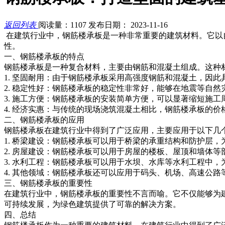
返回列表
阅读量：1107
发布日期： 2023-11-16
在建筑行业中，钢筋楼承板是一种非常重要的建筑材料。它以
性。
一、钢筋楼承板的特点
钢筋楼承板是一种复合材料，主要由钢筋和混凝土组成。这种
1. 坚固耐用：由于钢筋楼承板采用高强度钢筋和混凝土，因
2. 稳定性好：钢筋楼承板的稳定性非常好，能够在地震等自
3. 施工方便：钢筋楼承板的安装简单方便，可以显著缩短施
4. 经济实惠：与传统的现场浇筑混凝土相比，钢筋楼承板的
二、钢筋楼承板的应用
钢筋楼承板在建筑行业中得到了广泛应用，主要应用于以下几
1. 桥梁建设：钢筋楼承板可以用于桥梁的承重结构和防护层
2. 房屋建设：钢筋楼承板可以用于房屋的楼板、屋顶和墙体
3. 水利工程：钢筋楼承板可以用于水坝、水库等水利工程中
4. 其他领域：钢筋楼承板还可以应用于码头、机场、高速公
三、钢筋楼承板的重要性
在建筑行业中，钢筋楼承板的重要性不言而喻。它不仅能够为
可持续发展，为绿色建筑提供了可靠的解决方案。
四、总结