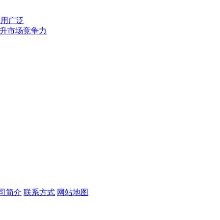
应用广泛
升市场竞争力
司简介
联系方式
网站地图