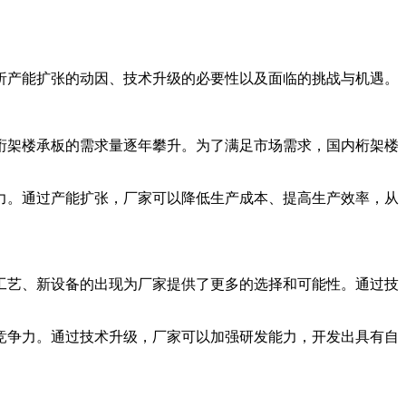
析产能扩张的动因、技术升级的必要性以及面临的挑战与机遇。
桁架楼承板的需求量逐年攀升。为了满足市场需求，国内桁架楼
力。通过产能扩张，厂家可以降低生产成本、提高生产效率，从
工艺、新设备的出现为厂家提供了更多的选择和可能性。通过技
竞争力。通过技术升级，厂家可以加强研发能力，开发出具有自