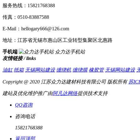
服务热线：15821768388
传真：0510-83887588
E-Mail：hellogary666@126.com
地址：江苏省无锡市惠山区工业转型集聚区北惠路
手机端
众力达手机站
友情链接 / links
油缸
纸箱
无锡网站建设
缠绕机
缠绕膜
橡胶管
无锡网站建设
Copyright @ 2020 江苏众力达建材科技有限公司 版权所有
苏IC
建站及优化维护推广由
阿凡达网络
提供技术支持
QQ咨询
咨询电话
15821768388
返回顶部