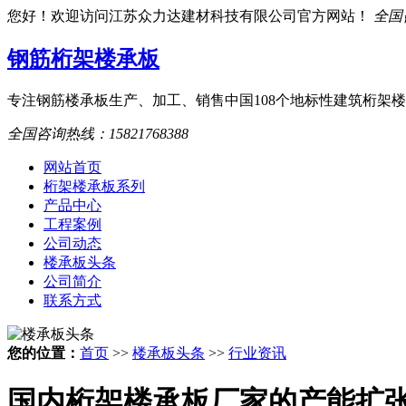
您好！欢迎访问江苏众力达建材科技有限公司官方网站！
全国咨
钢筋桁架楼承板
专注钢筋楼承板生产、加工、销售
中国108个地标性建筑桁架
全国咨询热线：
15821768388
网站首页
桁架楼承板系列
产品中心
工程案例
公司动态
楼承板头条
公司简介
联系方式
您的位置：
首页
>>
楼承板头条
>>
行业资讯
国内桁架楼承板厂家的产能扩