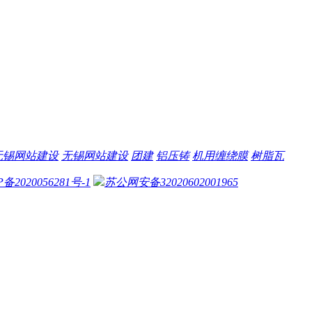
无锡网站建设
无锡网站建设
团建
铝压铸
机用缠绕膜
树脂瓦
P备2020056281号-1
苏公网安备32020602001965