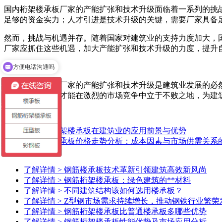
国内桁架楼承板厂家的产能扩张和技术升级面临着一系列的挑
足够的资金实力；人才引进是技术升级的关键，需要厂家具备
然而，挑战与机遇并存。随着国家对建筑业的支持力度加大，
厂家应抓住这些机遇，加大产能扩张和技术升级的力度，提升
总结：
方便电话沟通吗
国内桁架楼承板厂家的产能扩张和技术升级是建筑业发展的必
标。只有这样，才能在激烈的市场竞争中立于不败之地，为建
上一篇：
钢筋桁架楼承板在建筑业的应用前景与优势
下一篇：
桁架楼承板价格走势分析：成本因素与市场供需关系
【相关推荐】
了解详情 >
钢筋楼承板技术革新引领建筑高效新风尚
了解详情 >
钢筋桁架楼承板：绿色建筑的**材料
了解详情 >
不同建筑结构该如何选用楼承板？
了解详情 >
Z型钢市场需求持续增长，推动钢铁行业繁荣
了解详情 >
钢筋桁架楼承板比普通楼承板多哪些优势
了解详情 >
钢筋桁架楼承板性能优势及市场应用分析